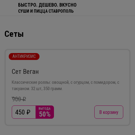
БЫСТРО. ДЕШЕВО. ВКУСНО
СУШИ И ПИЦЦА СТАВРОПОЛЬ
Сеты
Антикризис
Сеты
Комбо
Пицца
Традиционные 
АНТИКРИЗИС
Меню
Акции
Доставка
Отзывы
Сет Веган
Классические роллы: овощной, с огурцом, с помидором, с
такуаном. 32 шт, 350 грамм.
900 ₽
ВЫГОДА
450
₽
В корзину
50%