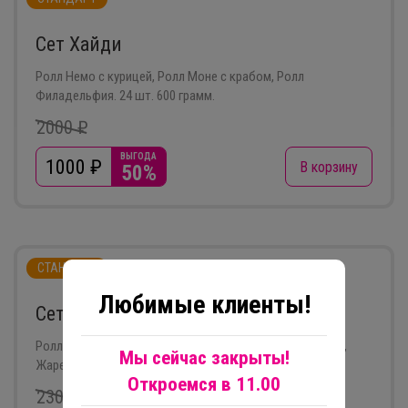
Сет Хайди
Ролл Немо с курицей, Ролл Моне с крабом, Ролл
Филадельфия. 24 шт. 600 грамм.
2000 ₽
ВЫГОДА
1000
₽
В корзину
50%
СТАНДАРТ
Любимые клиенты!
Сет Тет-а-тет
Ролл Филадельфия, Запечённый ролл Фиеста с крабом,
Мы сейчас закрыты!
Жареный ролл с курицей. 24 шт, 600 грамм.
Откроемся в 11.00
2300 ₽